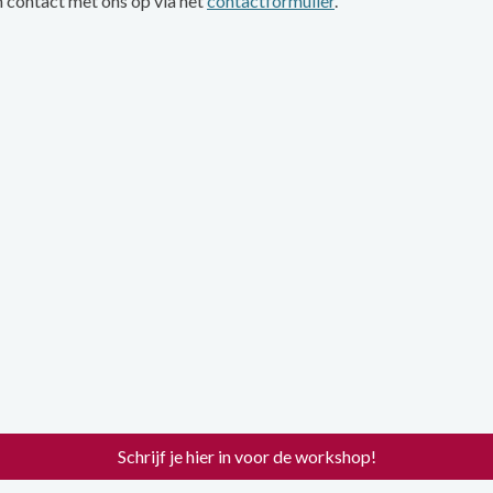
 contact met ons op via het
contactformulier
.
Schrijf je hier in voor de workshop!