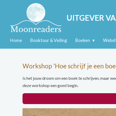
Ga
direct
UITGEVER VA
naar
de
hoofdinhoud
Home
Booktour & Veiling
Boeken
Webs
Workshop 'Hoe schrijf je een boe
Is het jouw droom om een boek te schrijven, maar weet
deze workshop een goed begin.