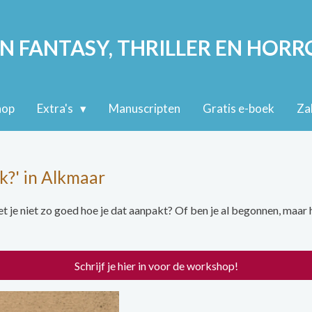
N FANTASY, THRILLER EN HORR
hop
Extra's
Manuscripten
Gratis e-boek
Zak
k?' in Alkmaar
 je niet zo goed hoe je dat aanpakt? Of ben je al begonnen, maar h
Schrijf je hier in voor de workshop!